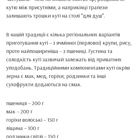
кутю між присутніми, а наприкінці трапези
залишають трошки куті на столі “для душ”.
В нашій традиції є кілька регіональних варіантів
приготування куті – з ячмінної (перлової) крупи, рису,
проте найпоширеніша – з пшениці. Густина та
солодкість куті зазвичай залежать від приватних
уподобань. Традиційними компонентами куті окрім
зерна є мак, мед, горіхи; родзинки та інші
сухофрукти додаються на смак.
пшениця – 200 г
мак – 200 г
горіхи волоські – 150 г
ліщина – 100 г
родзинки світлі – 150 г