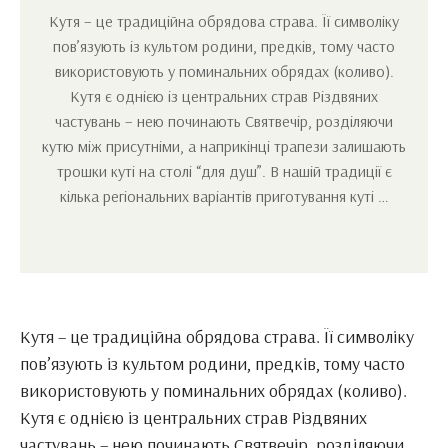
Кутя – це традиційна обрядова страва. Її символіку
пов’язують із культом родини, предків, тому часто
використовують у поминальних обрядах (коливо).
Кутя є однією із центральних страв Різдвяних
частувань – нею починають Святвечір, розділяючи
кутю між присутніми, а наприкінці трапези залишають
трошки куті на столі “для душ”. В нашій традиції є
кілька регіональних варіантів приготування куті …
Кутя – це традиційна обрядова страва. Її символіку
пов’язують із культом родини, предків, тому часто
використовують у поминальних обрядах (коливо).
Кутя є однією із центральних страв Різдвяних
частувань – нею починають Святвечір, розділяючи