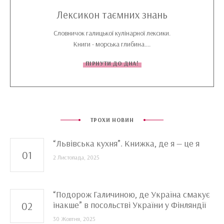
Лексикон таємних знань
Словничок галицької кулінарної лексики.
Книги - морська глибина....
ПІРНУТИ ДО ДНА!
ТРОХИ НОВИН
“Львівська кухня”. Книжка, де я — це я
2 Листопада, 2025
“Подорож Галичиною, де Україна смакує
інакше” в посольстві України у Фінляндії
30 Жовтня, 2025