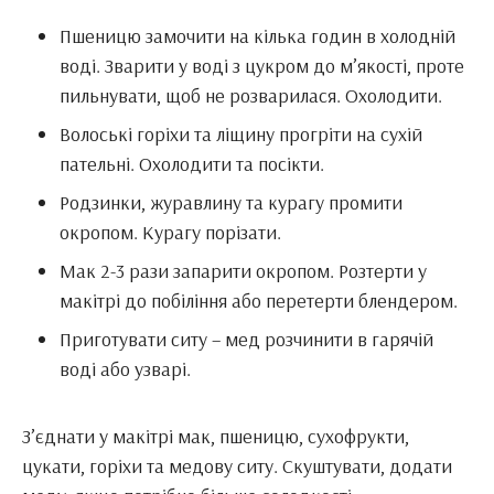
Пшеницю замочити на кілька годин в холодній
воді. Зварити у воді з цукром до м’якості, проте
пильнувати, щоб не розварилася. Охолодити.
Волоські горіхи та ліщину прогріти на сухій
пательні. Охолодити та посікти.
Родзинки, журавлину та курагу промити
окропом. Курагу порізати.
Мак 2-3 рази запарити окропом. Розтерти у
макітрі до побіління або перетерти блендером.
Приготувати ситу – мед розчинити в гарячій
воді або узварі.
З’єднати у макітрі мак, пшеницю, сухофрукти,
цукати, горіхи та медову ситу. Скуштувати, додати