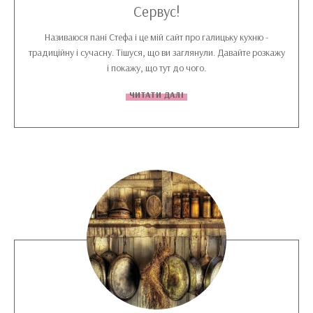
Сервус!
Називаюся пані Стефа і це мій сайт про галицьку кухню -
традиційну і сучасну. Тішуся, що ви заглянули. Давайте розкажу
і покажу, що тут до чого.
ЧИТАТИ ДАЛІ