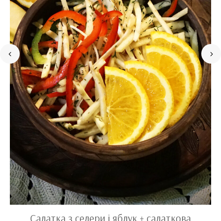
Салатка з селери і яблук + салаткова