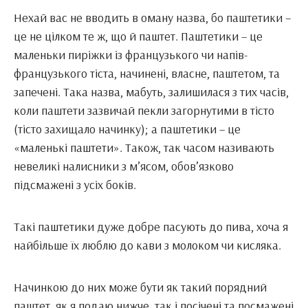
Нехай вас не вводить в оману назва, бо паштетики –
це не цілком те ж, що й паштет. Паштетики – це
маленьки пиріжки із французького чи напів-
французького тіста, начинені, власне, паштетом, та
запечені. Така назва, мабуть, залишилася з тих часів,
коли паштети зазвичай пекли загорнутими в тісто
(тісто захищало начинку); а паштетики – це
«маленькі паштети». Також, так часом називають
невеликі налисники з м’ясом, обов’язково
підсмажені з усіх боків.
Такі паштетики дуже добре пасують до пива, хоча я
найбільше їх люблю до кави з молоком чи кисляка.
Начинкою до них може бути як такий порядний
паштет, як я подаю нижче, так і посічені та посмажені