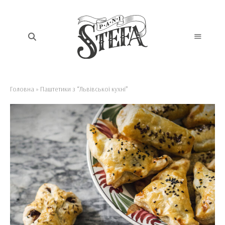
Головна
»
Паштетики з “Львівської кухні”