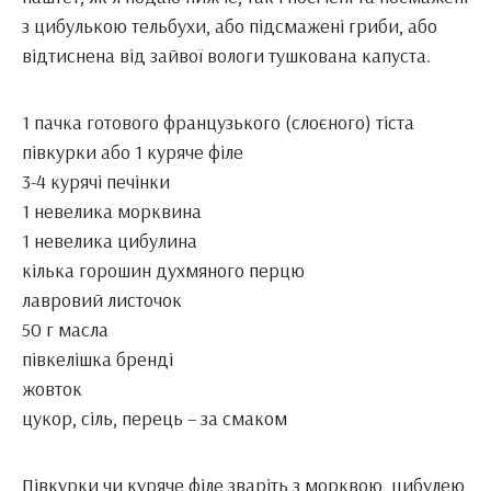
з цибулькою тельбухи, або підсмажені гриби, або
відтиснена від зайвої вологи тушкована капуста.
1 пачка готового французького (слоєного) тіста
півкурки або 1 куряче філе
3-4 курячі печінки
1 невелика морквина
1 невелика цибулина
кілька горошин духмяного перцю
лавровий листочок
50 г масла
півкелішка бренді
жовток
цукор, сіль, перець – за смаком
Півкурки чи куряче філе зваріть з морквою, цибулею