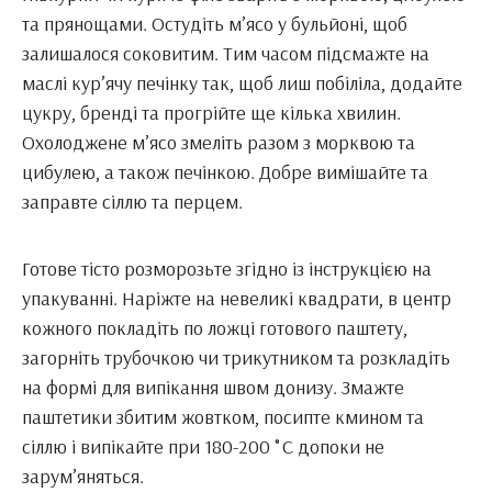
та прянощами. Остудіть м’ясо у бульйоні, щоб
залишалося соковитим. Тим часом підсмажте на
маслі кур’ячу печінку так, щоб лиш побіліла, додайте
цукру, бренді та прогрійте ще кілька хвилин.
Охолоджене м’ясо змеліть разом з морквою та
цибулею, а також печінкою. Добре вимішайте та
заправте сіллю та перцем.
Готове тісто розморозьте згідно із інструкцією на
упакуванні. Наріжте на невеликі квадрати, в центр
кожного покладіть по ложці готового паштету,
загорніть трубочкою чи трикутником та розкладіть
на формі для випікання швом донизу. Змажте
паштетики збитим жовтком, посипте кмином та
сіллю і випікайте при 180-200 ˚С допоки не
зарум’яняться.