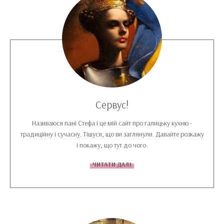
Сервус!
Називаюся пані Стефа і це мій сайт про галицьку кухню -
традиційну і сучасну. Тішуся, що ви заглянули. Давайте розкажу
і покажу, що тут до чого.
ЧИТАТИ ДАЛІ