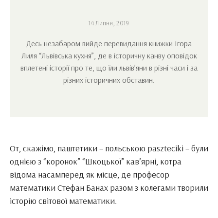
14 Липня, 2019
Десь незабаром вийде перевидання книжки Ігора
Лиля “Львівська кухня”, де в історичну канву оповідок
вплетені історії про те, що їли львів’яни в різні часи і за
різних історичних обставин.
От, скажімо, паштетики – польською paszteciki – були
однією з “коронок” “Шкоцької” кав’ярні, котра
відома насамперед як місце, де професор
математики Стефан Банах разом з колегами творили
історію світової математики.