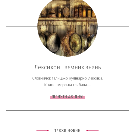
Лексикон таємних знань
Словничок галицької кулінарної лексики.
Книги - морська глибина....
ПІРНУТИ ДО ДНА!
ТРОХИ НОВИН