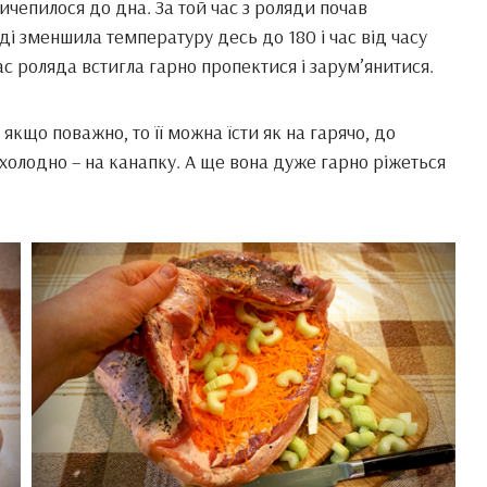
чепилося до дна. За той час з роляди почав
ді зменшила температуру десь до 180 і час від часу
ас роляда встигла гарно пропектися і зарум’янитися.
 якщо поважно, то її можна їсти як на гарячо, до
а холодно – на канапку. А ще вона дуже гарно ріжеться