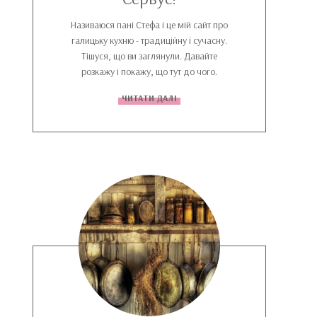
Називаюся пані Стефа і це мій сайт про
галицьку кухню - традиційну і сучасну.
Тішуся, що ви заглянули. Давайте
розкажу і покажу, що тут до чого.
ЧИТАТИ ДАЛІ