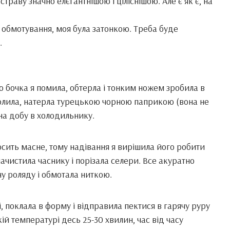
траву значно елєґантнішою і ціліснішою. Але є як є, на
 обмотування, моя була затонкою. Треба буде
.
о бочка я помила, обтерла і тонким ножем зробила в
олила, натерла турецькою чорною паприкою (вона не
 на добу в холодильнику.
осить масне, тому надівання я вирішила його робити
ачистила часнику і порізала селери. Все акуратно
ну роляду і обмотала ниткою.
ні, поклала в форму і відправила пектися в гарячу руру
кій температурі десь 25-30 хвилин, час від часу