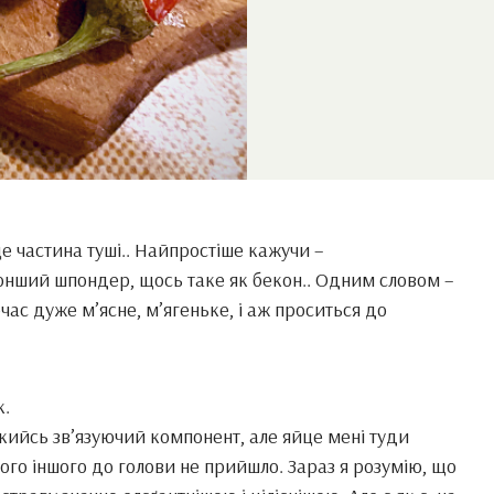
це частина туші.. Найпростіше кажучи –
тонший шпондер, щось таке як бекон.. Одним словом –
час дуже м’ясне, м’ягеньке, і аж проситься до
к.
кийсь зв’язуючий компонент, але яйце мені туди
чого іншого до голови не прийшло. Зараз я розумію, що