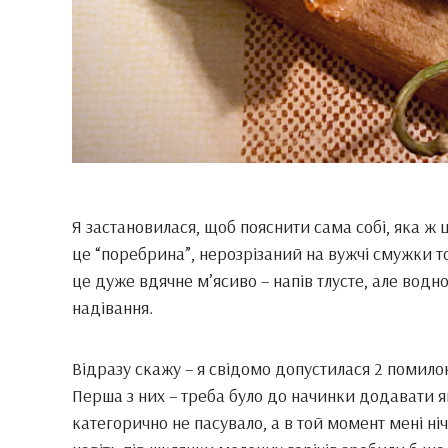
Я застановилася, щоб пояснити сама собі, яка ж 
це “поребрина”, нерозрізаний на вужчі смужки 
це дуже вдячне м’ясиво – напів тлусте, але водно
надівання.
Відразу скажу – я свідомо допустилася 2 помило
Перша з них – треба було до начинки додавати я
категорично не пасувало, а в той момент мені ні