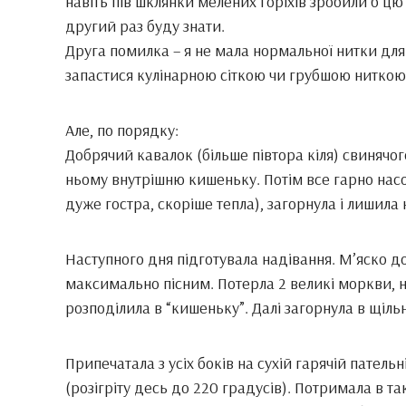
навіть пів шклянки мелених горіхів зробили б цю с
другий раз буду знати.
Друга помилка – я не мала нормальної нитки для
запастися кулінарною сіткою чи грубшою ниткою
Але, по порядку:
Добрячий кавалок (більше півтора кіля) свинячог
ньому внутрішню кишеньку. Потім все гарно нас
дуже гостра, скоріше тепла), загорнула і лишила
Наступного дня підготувала надівання. М’яско д
максимально пісним. Потерла 2 великі моркви, н
розподілила в “кишеньку”. Далі загорнула в щіль
Припечатала з усіх боків на сухій гарячій патель
(розігріту десь до 220 градусів). Потримала в та