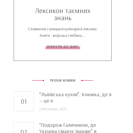
Лексикон таємних
знань
Словничок галицької кулінарної лексики.
Книги - морська глибина....
ПІРНУТИ ДО ДНА!
ТРОХИ НОВИН
“Львівська кухня”. Книжка, де я
— це я
2 Листопада, 2025
“Подорож Галичиною, де
Україна смакує інакше” в