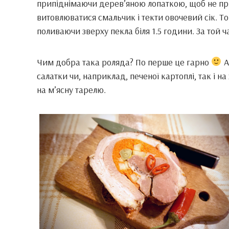
припіднімаючи дерев’яною лопаткою, щоб не при
витовлюватися смальчик і текти овочевий сік. То
поливаючи зверху пекла біля 1.5 години. За той ч
Чим добра така роляда? По перше це гарно
А
салатки чи, наприклад, печеної картоплі, так і н
на м’ясну тарелю.