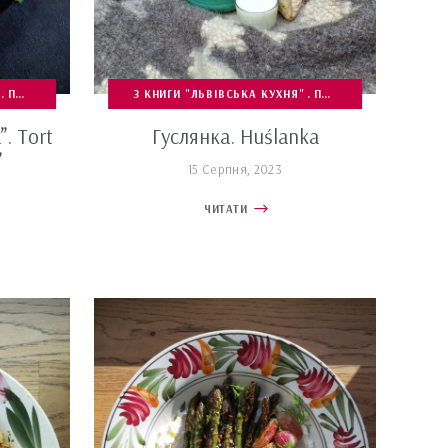
ВИ З М'ЯСА, ДРОБУ ТА СУБПРОДУКТІВ
ПЕРЕПИСИ
СОЛОДКЕ ПЕЧИВО
З КНИГИ "ЛЬВІВСЬКА КУХНЯ"
СТРАВИ З ЯРИНИ, БОБОВИХ ТА ГРИБ
ПЕРЕПИСИ
. Tort
Гуслянка. Huślanka
”
15 Серпня, 2023
ЧИТАТИ