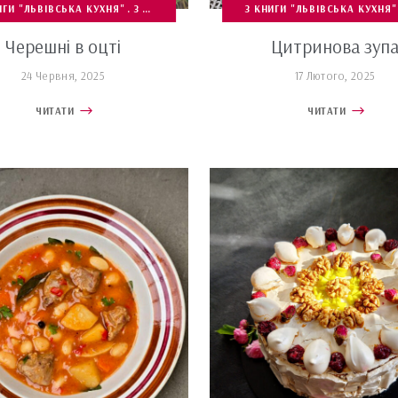
ОК ТА ПРОЄКТІВ
ИГИ "ЛЬВІВСЬКА КУХНЯ"
ПЕРЕПИСИ
З КНИЖОК ТА ПРОЄКТІВ
СТРАВИ З М'ЯСА, ДРОБУ ТА СУБПРОДУКТІВ
З КНИГИ "ЛЬВІВСЬКА КУХНЯ"
ПЕРЕПИСИ
СОСИ, НАМАЗ
Черешні в оцті
Цитринова зуп
24 Червня, 2025
17 Лютого, 2025
ЧИТАТИ
ЧИТАТИ