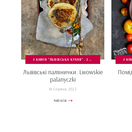
З КНИГИ "ЛЬВІВСЬКА КУХНЯ"
З КНИЖОК ТА ПРОЄКТІВ
З КН
Львівські палянички. Lwowskie
Помі
palanyczki
14 Серпня, 2023
ЧИТАТИ