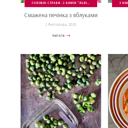
ГОЛОВНІ СТРАВИ
З КНИГИ "ЛЬВІВСЬКА КУХНЯ"
З КНИЖ
З КН
Смажена печінка з яблуками
2 Листопада, 2025
ЧИТАТИ