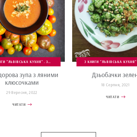
ИГИ "ЛЬВІВСЬКА КУХНЯ"
ПЕРЕПИСИ
СТРАВИ З ТІСТА ТА КРУП
ЗУПИ, РОСОЛИ ТА ЮШКИ
З КНИГИ "ЛЬВІВСЬКА КУХНЯ"
ПЕРЕПИСИ
ПЕРШІ СТРА
дорова зупа з ляними
Дзьобачки зелен
клюсочками
18 Серпня, 2021
29 Вересня, 2022
ЧИТАТИ
ЧИТАТИ