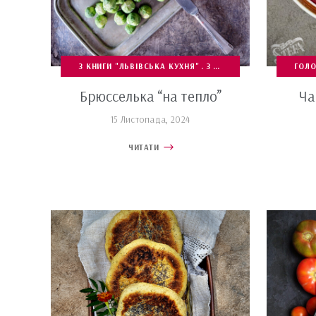
З КНИГИ "ЛЬВІВСЬКА КУХНЯ"
З КНИЖОК ТА ПРОЄКТІВ
ГОЛО
Брюсселька “на тепло”
Ча
15 Листопада, 2024
ЧИТАТИ