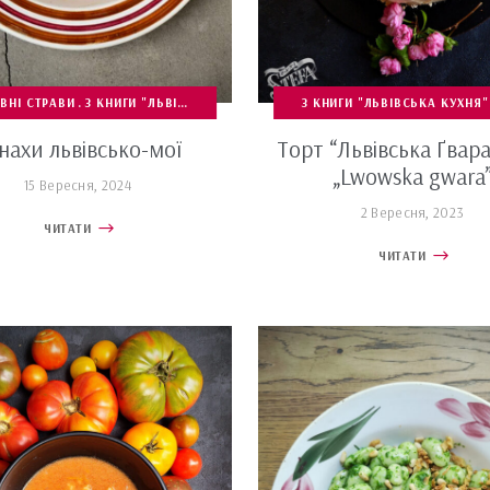
ВНІ СТРАВИ
ПЕРЕКУСКИ ТА САЛАТКИ
З КНИГИ "ЛЬВІВСЬКА КУХНЯ"
ПЕРЕПИСИ
САЛАТКИ
ПЕРЕПИСИ
З КНИГИ "ЛЬВІВСЬКА КУХНЯ"
ПЕРШІ СТРАВИ
СТРА
нахи львівсько-мої
Торт “Львівська Ґвара”
„Lwowska gwara
15 Вересня, 2024
2 Вересня, 2023
ЧИТАТИ
ЧИТАТИ