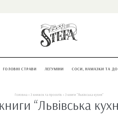
ГОЛОВНІ СТРАВИ
ЛЕГУМІНИ
СОСИ, НАМАЗКИ ТА Д
Головна
»
З книжок та проєктів
»
З книги "Львівська кухня"
 книги “Львівська кухн