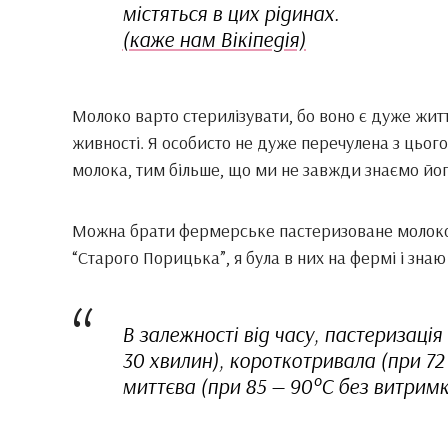
містяться в цих рідинах.
(каже нам Вікіпедія)
Молоко варто стерилізувати, бо воно є дуже жи
живності. Я особисто не дуже перечулена з цього
молока, тим більше, що ми не завжди знаємо йог
Можна брати фермерське пастеризоване молоко,
“Старого Порицька”, я була в них на фермі і знаю 
В залежності від часу, пастеризаці
30 хвилин), короткотривала (при 72 
миттєва (при 85 — 90°С без витримк