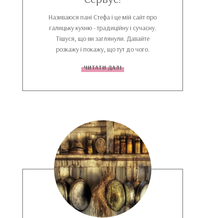
Називаюся пані Стефа і це мій сайт про
галицьку кухню - традиційну і сучасну.
Тішуся, що ви заглянули. Давайте
розкажу і покажу, що тут до чого.
ЧИТАТИ ДАЛІ