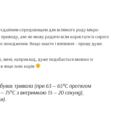
ттєдайним середовищем для всілякого роду мікро-
 приводу, але не можу радити всім користати із сирого
о походження. Якщо знаєте і впевнені – прошу дуже.
 мені, наприклад, дуже подобається молоко із
в лице їхніх корів
я буває тривала (при 63 — 65°С протягом
— 75°С з витримкою 15 — 20 секунд),
и).