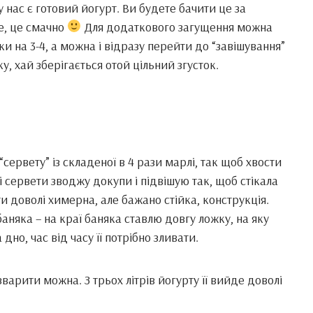
 у нас є готовий йогурт. Ви будете бачити це за
е, це смачно
Для додаткового загущення можна
и на 3-4, а можна і відразу перейти до “завішування”
у, хай зберігається отой цільний згусток.
“сервету” із складеної в 4 рази марлі, так щоб хвости
і сервети зводжу докупи і підвішую так, щоб стікала
и доволі химерна, але бажано стійка, конструкція.
аняка – на краї баняка ставлю довгу ложку, на яку
но, час від часу її потрібно зливати.
зварити можна. З трьох літрів йогурту її вийде доволі