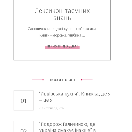
Лексикон таємних
знань
Словничок галицької кулінарної лексики.
Книги - морська глибина....
ПІРНУТИ ДО ДНА!
ТРОХИ НОВИН
“Львівська кухня”. Книжка, де я
— це я
2 Листопада, 2025
“Подорож Галичиною, де
Україна смакує інакше” в