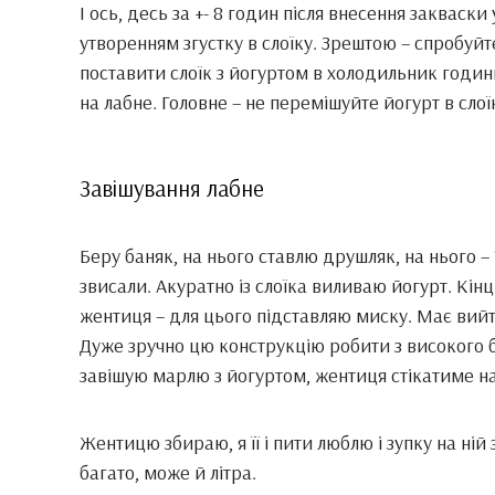
І ось, десь за +- 8 годин після внесення закваски
утворенням згустку в слоїку. Зрештою – спробуйт
поставити слоїк з йогуртом в холодильник годинк
на лабне. Головне – не перемішуйте йогурт в слоїк
Завішування лабне
Беру баняк, на нього ставлю друшляк, на нього – 
звисали. Акуратно із слоїка виливаю йогурт. Кінц
жентиця – для цього підставляю миску. Має вийт
Дуже зручно цю конструкцію робити з високого б
завішую марлю з йогуртом, жентиця стікатиме на д
Жентицю збираю, я її і пити люблю і зупку на ній 
багато, може й літра.