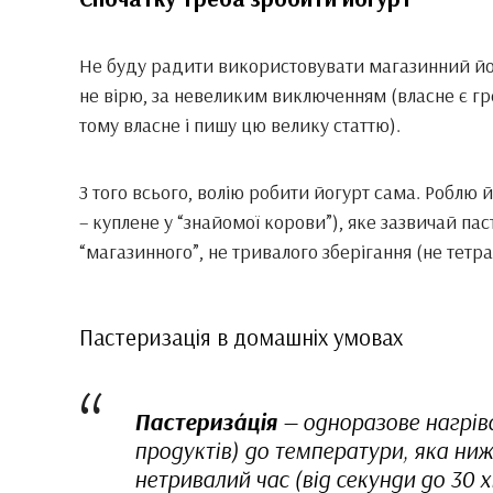
Не буду радити використовувати магазинний йогур
не вірю, за невеликим виключенням (власне є гре
тому власне і пишу цю велику статтю).
З того всього, волію робити йогурт сама. Роблю 
– куплене у “знайомої корови”), яке зазвичай па
“магазинного”, не тривалого зберігання (не тетра
Пастеризація в домашніх умовах
Пастериза́ція
— одноразове нагрів
продуктів) до температури, яка ниж
нетривалий час (від секунди до 30 