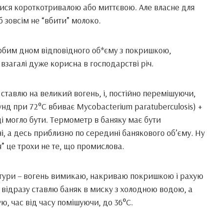
ися короткотривалою або миттєвою. Але власне для
 зовсім не “вбити” молоко.
урбим дном відповідного об*єму з покришкою,
загалі дуже корисна в господарстві річ.
ставлю на великий вогень, і, постійно перемішуючи,
нд при 72°С вбиває Mycobacterium paratuberculosis) +
ці могло бути. Термометр в баняку має бути
і, а десь приблизно по середині банякового об’єму. Ну
” це трохи не те, що промислова.
ратури – вогень вимикаю, накриваю покришкою і рахую
 відразу ставлю баняк в миску з холодною водою, а
, час від часу помішуючи, до 36°С.