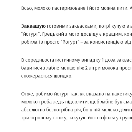
Всьо, молоко пастеризоване і його можна пити.
Заквашую
готовими заквасками, котрі купую в а
“йогурт”. Грецький з мого досвіду є кращим, кон
робила і з просто “йогурт” – за консистенцією від
В середньостатистичному випадку 1 доза заквас
бавитися з лабне менше ніж 2 літри молока прост
спожерається швидко.
Отже, робимо йогурт так, як вказано на пакетик
молоко треба ледь підсолити, щоб лабне був смач
абсолютно безпотрібна річ, бо в ній молоко ділит
трилітровому слоїку, закутую його в фольгу і руш