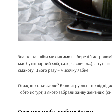
Знаєте, так ніби ми сидимо на березі “гастроном
має бути: чорний хліб, сало, часничок..), а тут – 
смакоту. Цього разу – мисочку лабне.
Отож, що таке лабне? Якщо згрубша – це відцідже
Тобто йогурт, з якого забрали зайву жентицю (си
Спочатку треба зробити йогурт