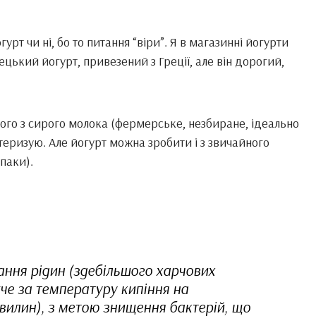
т чи ні, бо то питання “віри”. Я в магазинні йогурти
цький йогурт, привезений з Греції, але він дорогий,
його з сирого молока (фермерське, незбиране, ідеально
стеризую. Але йогурт можна зробити і з звичайного
паки).
ання рідин (здебільшого харчових
че за температуру кипіння на
хвилин), з метою знищення бактерій, що