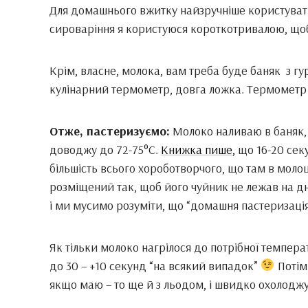
Для домашнього вжитку найзручніше користуват
сироваріння я користуюся короткотривалою, щоб
Крім, власне, молока, вам треба буде баняк з г
кулінарний термометр, довга ложка. Термометр в
Отже, пастеризуємо:
Молоко наливаю в баняк, 
доводжу до 72-75°С.
Книжка пише,
що 16-20 секу
більшість всього хороботворчого, що там в моло
розміщений так, щоб його чуйник не лежав на дн
і ми мусимо розуміти, що “домашня пастеризація
Як тільки молоко нагрілося до потрібної темпе
до 30 – +10 секунд “на всякий випадок”
Потім
якщо маю – то ще й з льодом, і швидко охолоджую