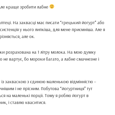
 Але краще зробити лабне
птеці. На заквасці має писати “грецький йогурт” або
систенція у нього липкіша, для мене приємніша. Але я
різняється, але ок.
ки розрахована на 1 літру молока. На мою думку
о не вартує, бо мороки багато, а лабне смачнезне і
у із закваскою з єдиною маленькою відмінністю –
нішим і не прісним. Побутова “йогуртниця” тут
ься на маленькі порції. Тому я роблю йогурт в
ник, і ставлю кваситися.