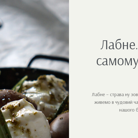
Лабне.
самому 
Лабне – страва ну зов
живемо в чудовий ча
нашого б