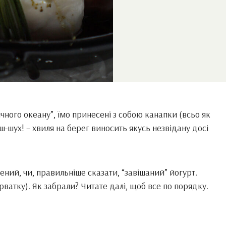
ічного океану”, їмо принесені з собою канапки (всьо як
ш-ш-шух! – хвиля на берег виносить якусь незвідану досі
ний, чи, правильніше сказати, “завішаний” йогурт.
рватку). Як забрали? Читате далі, щоб все по порядку.