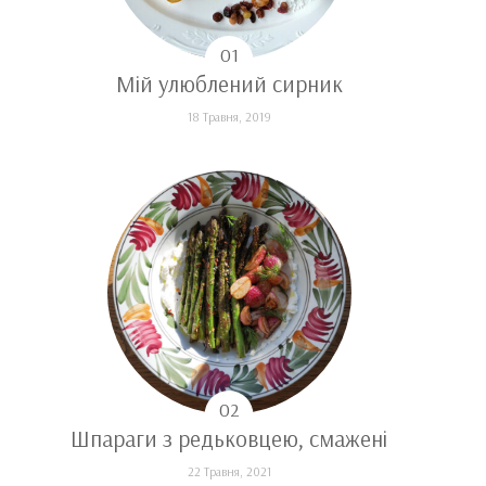
6 Жовтня, 2020
Мій улюблений сирник
18 Травня, 2019
Шпараги з редьковцею, смажені
22 Травня, 2021