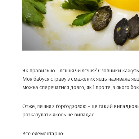
Як правильно – яєшня чи яєчня? Словники кажуть,
Моя бабуся страву з смажених яєць називала яєшн
можна сперечатися довго, як і про те, з якого б
Отже, яєшня з ґорґодзолою – це такий випадкови
розказувати якось не випадає.
Все елементарно: