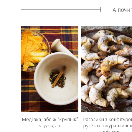
А почи
ця в
Медівка, або ж “крупнік”
Рогалики з конфітуро
осі, з
ругелах з журавлиною
27 Грудня, 2015
ениною
горіхами