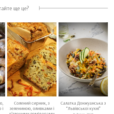
тайте ще це?
ю,
Солений сирник, з
Салатка Донжуанська з
 і
зелениною, оливками і
“Львівської кухні”
в’яленими помідорами