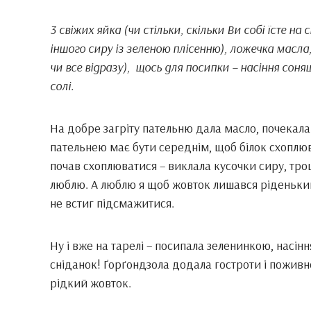
3 свіжих яйка (чи стільки, скільки Ви собі їсте на 
іншого сиру із зеленою плісенню), ложечка масла, 
чи все відразу), щось для посипки – насіння соняш
солі.
На добре загріту пательню дала масло, почекала
пательнею має бути середнім, щоб білок схоплюва
почав схоплюватися – виклала кусочки сиру, трош
люблю. А люблю я щоб жовток лишався ріденьким,
не встиг підсмажитися.
Ну і вже на тарелі – посипала зеленинкою, насін
сніданок! Ґорґондзола додала гостроти і поживн
рідкий жовток.