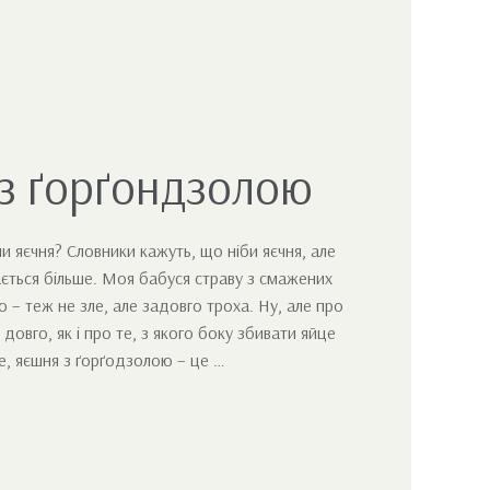
з ґорґондзолою
и яєчня? Словники кажуть, що ніби яєчня, але
ється більше. Моя бабуся страву з смажених
 – теж не зле, але задовго троха. Ну, але про
овго, як і про те, з якого боку збивати яйце
, яєшня з ґорґодзолою – це …