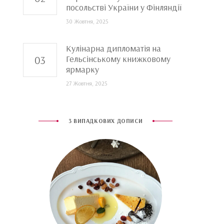
посольстві України у Фінляндії
30 Жовтня, 2025
Кулінарна дипломатія на
Гельсінському книжковому
ярмарку
27 Жовтня, 2025
3 ВИПАДКОВИХ ДОПИСИ
Яблуковий пляцок з
Пляцок зі сливками “250”
Пиріг 
цільнозернової муки
пай,
18 Серпня, 2020