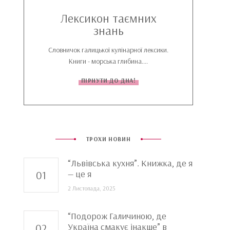
Лексикон таємних
знань
Словничок галицької кулінарної лексики.
Книги - морська глибина....
ПІРНУТИ ДО ДНА!
ТРОХИ НОВИН
“Львівська кухня”. Книжка, де я
— це я
2 Листопада, 2025
“Подорож Галичиною, де
Україна смакує інакше” в