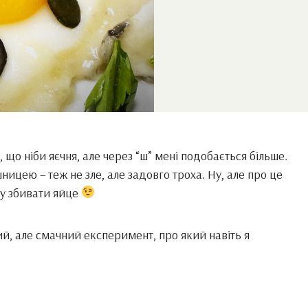
 що ніби яєчня, але через “ш” мені подобається більше.
ицею – теж не зле, але задовго троха. Ну, але про це
оку збивати яйце
й, але смачний експеримент, про який навіть я