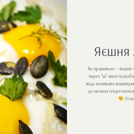
Яєшня 
Як правильно – яєшня ч
через “ш” мені подоба
яєць називала яєшницею
це можна сперечатися д
Отже