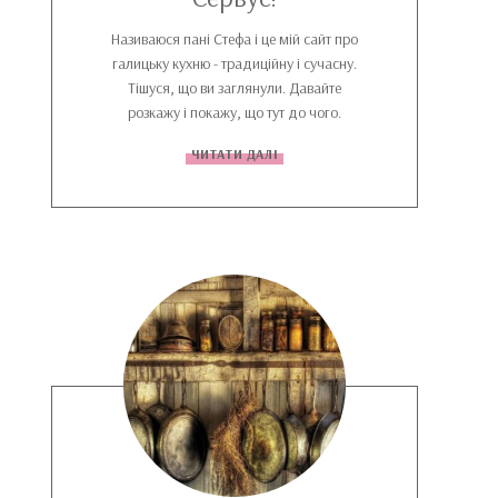
Називаюся пані Стефа і це мій сайт про
галицьку кухню - традиційну і сучасну.
Тішуся, що ви заглянули. Давайте
розкажу і покажу, що тут до чого.
ЧИТАТИ ДАЛІ