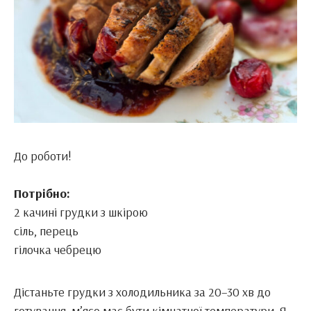
До роботи!
Потрібно:
2 качині грудки з шкірою
сіль, перець
гілочка чебрецю
Дістаньте грудки з холодильника за 20–30 хв до
готування, м’ясо має бути кімнатної температури. Я