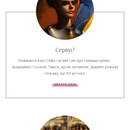
Сервус!
Називаюся пані Стефа і це мій сайт про галицьку кухню -
традиційну і сучасну. Тішуся, що ви заглянули. Давайте розкажу
і покажу, що тут до чого.
ЧИТАТИ ДАЛІ