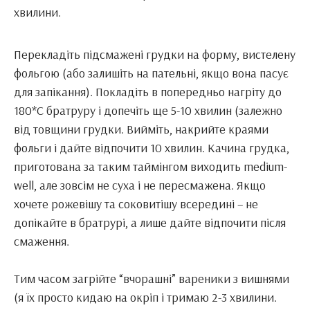
хвилини.
Перекладіть підсмажені грудки на форму, вистелену
фольгою (або залишіть на пательні, якщо вона пасує
для запікання). Покладіть в попередньо нагріту до
180*С братруру і допечіть ще 5-10 хвилин (залежно
від товщини грудки. Вийміть, накрийте краями
фольги і дайте відпочити 10 хвилин. Качина грудка,
приготована за таким таймінгом виходить medium-
well, але зовсім не суха і не пересмажена. Якщо
хочете рожевішу та соковитішу всередині – не
допікайте в братрурі, а лише дайте відпочити після
смаження.
Тим часом загрійте “вчорашні” вареники з вишнями
(я їх просто кидаю на окріп і тримаю 2-3 хвилини.