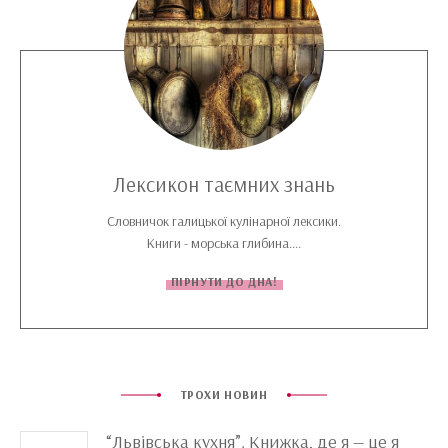
Лексикон таємних знань
Словничок галицької кулінарної лексики.
Книги - морська глибина....
ПІРНУТИ ДО ДНА!
ТРОХИ НОВИН
“Львівська кухня”. Книжка, де я — це я