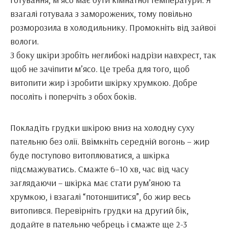
взагалі готувала з заморожених, тому повільно
розморозила в холодильнику. Промокніть від зайвої
вологи.
З боку шкіри зробіть неглибокі надрізи навхрест, так
щоб не зачіпити м’ясо. Це треба для того, щоб
витопити жир і зробити шкірку хрумкою. Добре
посоліть і поперчіть з обох боків.
Покладіть грудки шкірою вниз на холодну суху
пательню без олії. Ввімкніть середній вогонь – жир
буде поступово витоплюватися, а шкірка
підсмажуватись. Смажте 6–10 хв, час від часу
заглядаючи – шкірка має стати рум’яною та
хрумкою, і взагалі “потоншитися”, бо жир весь
витопився. Перевірніть грудки на другий бік,
додайте в пательню чебрець і смажте ще 2-3