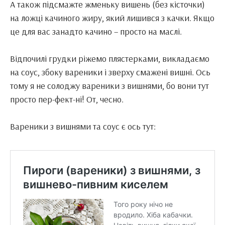
А також підсмажте жменьку вишень (без кісточки)
на ложці качиного жиру, який лишився з качки. Якщо
це для вас занадто качино – просто на маслі.
Відпочилі грудки ріжемо плястерками, викладаємо
на соус, збоку вареники і зверху смажені вишні. Ось
тому я не солоджу вареники з вишнями, бо вони тут
просто пер-фект-ні! От, чесно.
Вареники з вишнями та соус є ось тут: