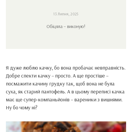
13 Липня, 2025
Обіцяла – виконую!
Я дуже люблю качку, бо вона пробачає невправність.
Добре спекти качку – просто. А ще простіше –
посмажити качину грудку так, щоб вона не була
суха, як старий пантофель. А в цьому переписі качка
має ще супер-компаньйонів – вареники з вишнями.
Ну бо чому ні?