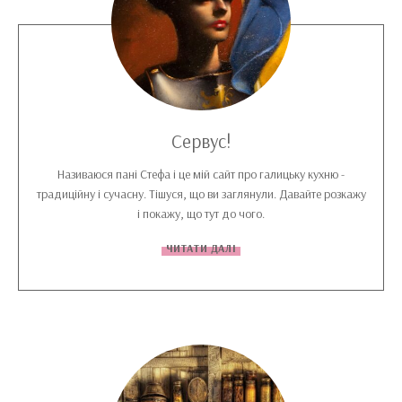
Сервус!
Називаюся пані Стефа і це мій сайт про галицьку кухню -
традиційну і сучасну. Тішуся, що ви заглянули. Давайте розкажу
і покажу, що тут до чого.
ЧИТАТИ ДАЛІ