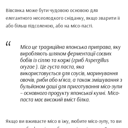
Вівсянка може бути чудовою основою для
елегантного несеолодкого сніданку, якщо зварити її
або більш підсоленою, або на місо-пасті.
Місо це традиційна японська приправа, яку
виробляють шляхом ферментації соєвих
бобів із сіллю та коджі (гриб Aspergillus
oryzae ). Це густа паста, яка
використовується для соусів, маринування
овочів, риби або м’яса, а також змішування з
бульйоном даші для приготування місо-зупи
– основного продукту японської кухні. Місо-
паста має високий вміст білка.
Якщо ви вживаєте місо в їжу, любите місо-зупу, то ви