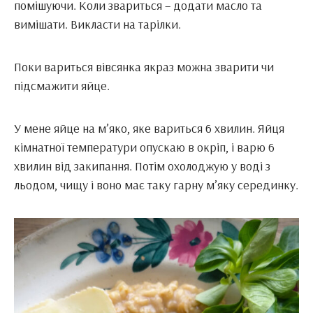
помішуючи. Коли звариться – додати масло та
вимішати. Викласти на тарілки.
Поки вариться вівсянка якраз можна зварити чи
підсмажити яйце.
У мене яйце на м’яко, яке вариться 6 хвилин. Яйця
кімнатної температури опускаю в окріп, і варю 6
хвилин від закипання. Потім охолоджую у воді з
льодом, чищу і воно має таку гарну м’яку серединку.