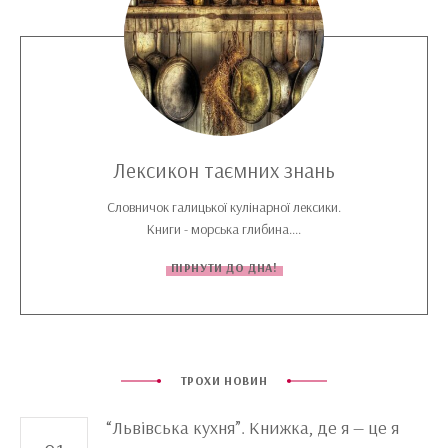
Лексикон таємних знань
Словничок галицької кулінарної лексики.
Книги - морська глибина....
ПІРНУТИ ДО ДНА!
ТРОХИ НОВИН
“Львівська кухня”. Книжка, де я — це я