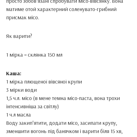
просто зобов’язані спробувати місо-вівсянку. Вона
матиме отой характерний соленувато-грибний
присмак місо.
Як варити?
1 мірка = склянка 150 мл
Каша:
1 мірка плющеної вівсяної крупи
3 мірки води
1,5 ч.л. місо (в мене темна місо-паста, вона трохи
інтенсивніша за світлу)
1 ч.л масла
Воду закип’ятити, додати місо, засипати крупу,
зменшити вогонь під банячком і варити біля 15 хв,