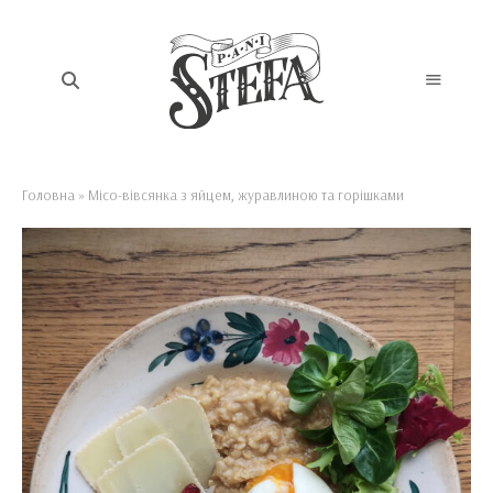
Головна
»
Місо-вівсянка з яйцем, журавлиною та горішками