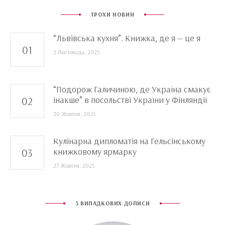
ТРОХИ НОВИН
“Львівська кухня”. Книжка, де я — це я
2 Листопада, 2025
“Подорож Галичиною, де Україна смакує
інакше” в посольстві України у Фінляндії
30 Жовтня, 2025
Кулінарна дипломатія на Гельсінському
книжковому ярмарку
27 Жовтня, 2025
3 ВИПАДКОВИХ ДОПИСИ