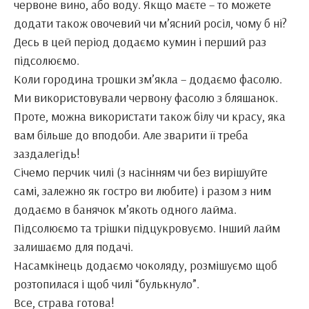
червоне вино, або воду. Якщо маєте – то можете
додати також овочевий чи м’ясний росіл, чому б ні?
Десь в цей період додаємо кумин і перший раз
підсолюємо.
Коли городина трошки зм’якла – додаємо фасолю.
Ми використовували червону фасолю з бляшанок.
Проте, можна використати також білу чи красу, яка
вам більше до вподоби. Але зварити її треба
заздалегідь!
Січемо перчик чилі (з насінням чи без вирішуйте
самі, залежно як гостро ви любите) і разом з ним
додаємо в банячок м’якоть одного лайма.
Підсолюємо та трішки підцукровуємо. Інший лайм
залишаємо для подачі.
Насамкінець додаємо чоколяду, розмішуємо щоб
розтопилася і щоб чилі “булькнуло”.
Все, страва готова!