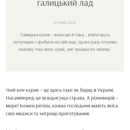
галицький лад
6 Січня, 2025
Галицька кухня – вона ще й така… взяти щось
нетутешнє і зробити на свій лад. Цього разу готуємо
класику текс-мекс кухні, але трошки по своєму.
Чилі кон карне – це щось таке як борщ в Україні.
Насамперед це всюдисуща страва. А різновидів –
море! Кожен регіон, кожна господиня мають якісь
свої нюанси та хитрощі приготування.