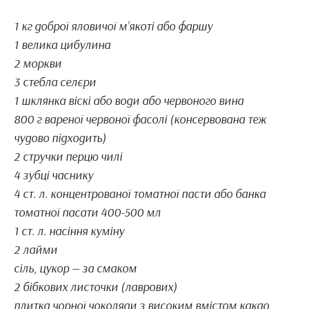
1 кг доброї яловичої м’якоті або фаршу
1 велика цибулина
2 моркви
3 стебла селєри
1 шклянка віскі або води або червоного вина
800 г вареної червоної фасолі (консервована теж
чудово підходить)
2 стручки перцю чилі
4 зубці часнику
4 ст. л. концентрованої томатної пасти або банка
томатної пасати 400-500 мл
1 ст. л. насіння куміну
2 лайми
сіль, цукор — за смаком
2 бібкових листочки (лаврових)
плитка чорної чоколяди з високим вмістом какао