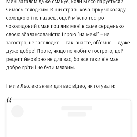
Мені загалом дуже смакує, коли м’ясо парується з
чимось солодким. В цій страві, хоча гірку чоколяду
солодкою і не назвеш, оцей м’ясно-гостро-
чоколядовий смак поцілив мені в саме серденько
своєю збалансованістю і грою “на межі” – не
загостро, не засолодко…. так, знаєте, об’ємно … дуже
дуже добре! Проте, якщо не любите гострого, цей
рецепт ймовірно не для вас, бо все таки він має
добре гріти і не бути млявим.
І ми з Льолею зняли для вас відео, як готувати: