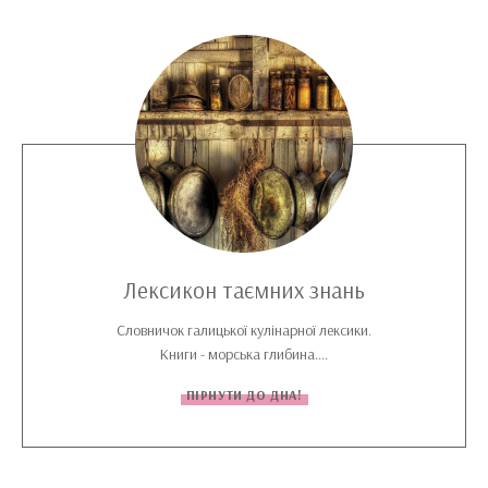
Лексикон таємних знань
Словничок галицької кулінарної лексики.
Книги - морська глибина....
ПІРНУТИ ДО ДНА!