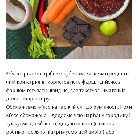
М’яско ріжемо дрібним кубиком. Зазвичай рецепти
чилі кон карне використовують фарш. І дійсно, з
фаршем готувати швидше, але текстура шматочків
додає «характеру».
Обсмажуємо м’ясо на гарячій олії до рум’яності. Коли
м’ясо обсмажене – додаємо усю нарізану городину і
тушкуємо до м’якості, додаючи віскі (самі так
робимо і всіляко підтримуємо цей вибір!) або