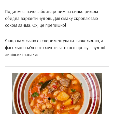
Подаємо з начос або звареним на сипко рижом —
обидва варіанти чудові. Для смаку скроплюємо
соком лайма. Ох, це препишно!
Якщо вам лячно експериментувати з чоколядою, а
фасольово-м’ясного хочеться, то ось прошу – чудові
львівські чанахи: