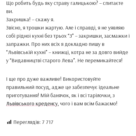
Що робить будь яку страву галицькою? – спитаєте
ви.
Закришка! – скажу я.
Звісно, я трошки жартую. Але і справді, я не уявляю
собі рідної кухні без трьох “З” – закришки, засмажки і
запражки. Про них всіх я докладно пишу в
“Львівській кухні” – книжці, котра не за довго вийде
у “Видавництві старого Лева”. Не перемикайтеся!
І ще про дуже важливе! Використовуйте
правильний посуд, адже це забезпечує ідеальне
приготування! Мій банячок, як і всі тарілочки, з
Львівського креденсу
, чого і вам всім бажаємо!
Переглядів:
7 717