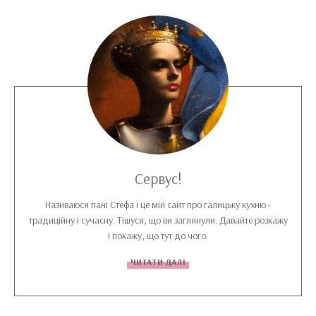
Сервус!
Називаюся пані Стефа і це мій сайт про галицьку кухню -
традиційну і сучасну. Тішуся, що ви заглянули. Давайте розкажу
і покажу, що тут до чого.
ЧИТАТИ ДАЛІ