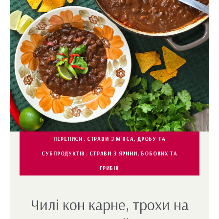
ПЕРЕПИСИ
СТРАВИ З М'ЯСА, ДРОБУ ТА
СУБПРОДУКТІВ
СТРАВИ З ЯРИНИ, БОБОВИХ ТА
ГРИБІВ
Чилі кон карне, трохи на