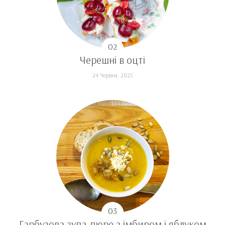
Черешні в оцті
24 Червня, 2025
Гарбузова зупа-пюре з імбиром і яблуком